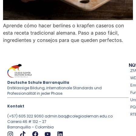
Aprende cómo hacer berlines o krapfen caseros con
esta receta tradicional alemana. Paso a paso fácil,
ingredientes y consejos para que queden perfectos.
Nüt
Zf
W
Deutsche Schule Barranquilla
Em
Erstklassige Bildung, internationale Standards und
Fu
Professionalität in jeder Phase.
Uns
Kontakt
PQ
RT
(+57) 605 322 9060
admin.baq@colegioaleman.edu.co
Carrera 46 # 132 – 27
Barranquilla – Colombia