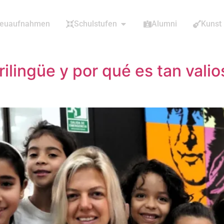
euaufnahmen
Schulstufen
Alumni
Kunst
ilingüe y por qué es tan valio