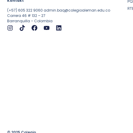
Kontakt
PQ
RT
(+57) 605 322 9060
admin.baq@colegioaleman.edu.co
Carrera 46 # 132 – 27
Barranquilla – Colombia
© 2025 Colegio