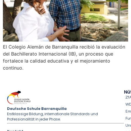
El Colegio Alemán de Barranquilla recibió la evaluación
del Bachillerato Internacional (IB), un proceso que
fortalece la calidad educativa y el mejoramiento
continuo.
Nüt
Zf
W
Deutsche Schule Barranquilla
Em
Erstklassige Bildung, internationale Standards und
Fu
Professionalität in jeder Phase.
Uns