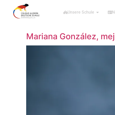
Unsere Schule
N
Mariana González, mej