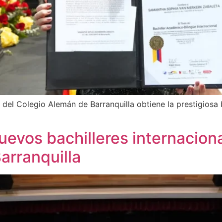
 del Colegio Alemán de Barranquilla obtiene la prestigios
evos bachilleres internaciona
rranquilla​