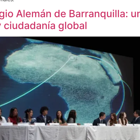
io Alemán de Barranquilla: u
 ciudadanía global​