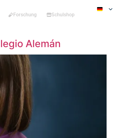
Forschung
Schulshop
olegio Alemán