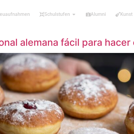
euaufnahmen
Schulstufen
Alumni
Kunst
ional alemana fácil para hacer