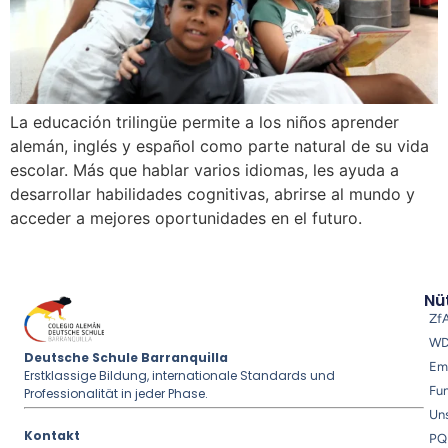
La educación trilingüe permite a los niños aprender
alemán, inglés y español como parte natural de su vida
escolar. Más que hablar varios idiomas, les ayuda a
desarrollar habilidades cognitivas, abrirse al mundo y
acceder a mejores oportunidades en el futuro.
Nüt
Zf
W
Deutsche Schule Barranquilla
Em
Erstklassige Bildung, internationale Standards und
Fu
Professionalität in jeder Phase.
Uns
Kontakt
PQ