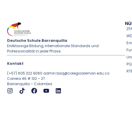
Nüt
Zf
W
Deutsche Schule Barranquilla
Em
Erstklassige Bildung, internationale Standards und
Fu
Professionalität in jeder Phase.
Uns
Kontakt
PQ
RT
(+57) 605 322 9060
admin.baq@colegioaleman.edu.co
Carrera 46 # 132 – 27
Barranquilla – Colombia