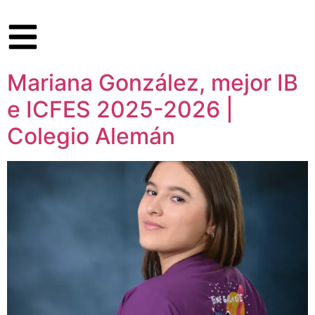
Mariana González, mejor IB
e ICFES 2025-2026 |
Colegio Alemán