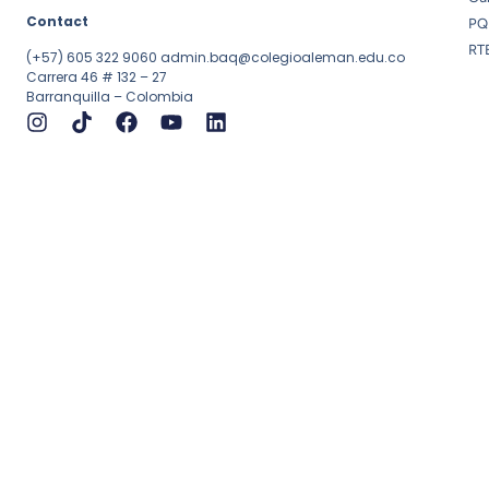
Contact
PQ
RT
(+57) 605 322 9060
admin.baq@colegioaleman.edu.co
Carrera 46 # 132 – 27
Barranquilla – Colombia