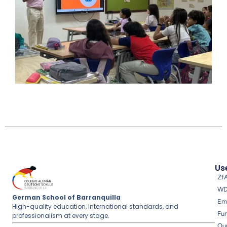
Use
Zf
W
German School of Barranquilla
Em
High-quality education, international standards, and
Fu
professionalism at every stage.
Ou