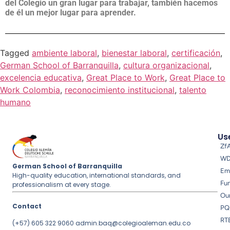
del Colegio un gran lugar para trabajar, también hacemos
de él un mejor lugar para aprender.
Tagged
ambiente laboral
,
bienestar laboral
,
certificación
,
German School of Barranquilla
,
cultura organizacional
,
excelencia educativa
,
Great Place to Work
,
Great Place to
Work Colombia
,
reconocimiento institucional
,
talento
humano
Use
Zf
W
German School of Barranquilla
Em
High-quality education, international standards, and
Fu
professionalism at every stage.
Ou
Contact
PQ
RT
(+57) 605 322 9060
admin.baq@colegioaleman.edu.co