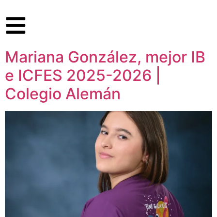
Mariana González, mejor IB
e ICFES 2025-2026 |
Colegio Alemán