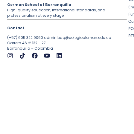
German School of Barranquilla
Em
High-quality education, international standards, and
Fu
professionalism at every stage.
Ou
Contact
PQ
RT
(+57) 605 322 9060
admin.baq@colegioaleman.edu.co
Carrera 46 # 132 – 27
Barranquilla – Colombia