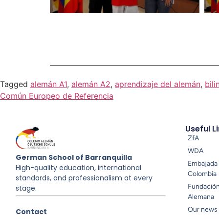
Tagged
alemán A1
,
alemán A2
,
aprendizaje del alemán
,
bil
Común Europeo de Referencia
Useful L
ZfA
WDA
German School of Barranquilla
Embajada 
High-quality education, international
Colombia
standards, and professionalism at every
Fundació
stage.
Alemana
Our news
Contact