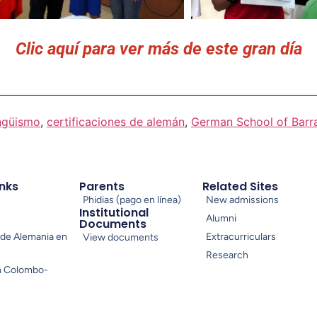
Clic aquí para ver más de este gran día
ingüismo
,
certificaciones de alemán
,
German School of Barra
inks
Parents
Related Sites
Phidias (pago en línea)
New admissions
Institutional
Alumni
Documents
de Alemania en
Extracurriculars
View documents
Research
n Colombo-