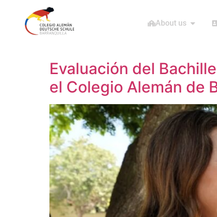
About us
Evaluación del Bachille
el Colegio Alemán de B