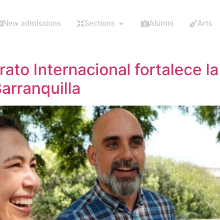
New admissions
Sections
Alumni
Arts
rato Internacional fortalece l
arranquilla