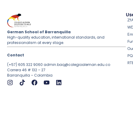
Use
Zf
W
German School of Barranquilla
Em
High-quality education, international standards, and
Fu
professionalism at every stage.
Ou
Contact
PQ
RT
(+57) 605 322 9060
admin.baq@colegioaleman.edu.co
Carrera 46 # 132 – 27
Barranquilla – Colombia